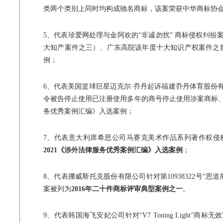
类两个类别上同时均构成驰名商标，该案荣获中华商标协会“20
5、代表珍爱网处理与金阿欢的“非诚勿扰” 商标侵权纠纷
大知产案件之三）、广东高院该年度十大知识产权案件之首
例；
6、代表美国篮球巨星迈克尔·乔丹起诉福建乔丹体育股份
令被告停止使用已注册使用多年的商号停止使用涉案商标
务优秀案例汇编》入选案例；
7、代表意大利席希思公司马赛克美术作品系列著作权侵
2021《涉外法律服务优秀案例汇编》入选案例
；
8、代表挪威斯托克股份有限公司针对第10938322号“
案被列为
2016年二十件商标评审典型案例之一
。
9、代表韩国海飞安妃公司针对“V7 Toning Light”