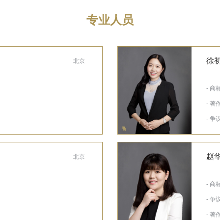
专业人员
徐
北京
- 商
- 著
- 争
赵
北京
- 商
- 争
- 著