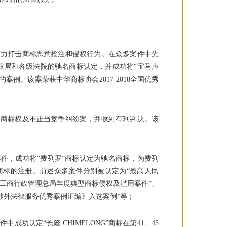
有力打击商标恶意抢注和侵权行为。在众多案件中先
权局和各级法院的驰名商标认定，并成功将“宝马声
例。该案荣获中华商标协会2017-2018全国优秀
琴商标权及不正当竞争纠纷案，并收到有利判决。该
件，成功将“费列罗”商标认定为驰名商标，为费列
立体商标的注册。前述众多案件分别被认定为“最高人民
家工商行政管理总局年度典型商标侵权及滥用案件”、
涉外法律服务优秀案例汇编》入选案例”等；
功认定“长隆 CHIMELONG”商标在第41、43