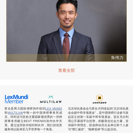
朱伟力
查看全部
君合是两大国际律师协作组织
LEX MUNDI
北京绿化基金会与君合共同发起的“北京绿化基
和
MULTILAW
中唯一的中国律师事务所成
金会碳中和专项基金”，是中国律师行业参与发
员，同时还与亚欧主要国家最优秀的一些律
起设立的第一支碳中和专项基金。旨在充分利
师事务所建立BEST FRIENDS协作伙伴关
用公开募捐平台优势，积极联合社会力量，宣
系。通过这些协作组织和伙伴，我们的优质
传碳中和理念，鼓励和动员社会单位和个人参
服务得以延伸至几乎世界每一个角落。
与“增汇减排”、“植树造林”等公益活动。