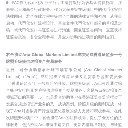
thePAC作为代币化发行平台，由渣打银行为该基金提供托管、注
册登记人和基金行政服务。作为太保资管在该项目中的代币化安排
法律顾问，君合在此过程中提供了全面的法律支持和咨询，从项目
启动、代币化安排流程设计、基金文件代币化安排部分的草拟及定
稿、就代币化安排与证监会进行沟通、回复证监会问询、直至获得
证监会批准，君合全程参与，并全力协助推进项目的顺利交割。
君合协助Arta Global Markets Limited成功完成香港证监会一号
牌照升级提供虚拟资产交易服务
近日，君合协助裕承环球市场有限公司 (Arta Global Markets
Limited)（“Arta”）成功完成了香港证券及期货事务监察委员会
（“香港证监会”）一号牌照的升级。牌照升级后，Arta可以通过综
合账户安排向其客户提供虚拟资产交易服务，这是Arta在虚拟资产
领域迈出的重要一步，也是君合协助客户在香港证监会监管框架下
发展合规虚拟资产业务的又一成功案例。牌照升级的顺利完成，体
现了Arta对虚拟资产行业规范化发展的鼎力支持和积极参与。在此
次牌照升级项目中，君合担任Arta的法律顾问，提供了全方位的法
律服务，包括协助Arta准备申请文件、更新内部规章制度、与证监