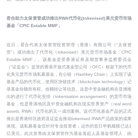
君合助力太保资管成功推出RWA代币化(tokenised)美元货币市场
基金「CPIC Estable MMF」
近日，君合代表太保资管投资管理（香港）有限公司（“太保资
管”）成功推出了代币化（tokenised）美元货币市场基金「CPIC
Estable MMF」。该基金是受香港证券及期货事务监察委员会
（“证监会”）监管的香港开放式基金型公司（OFC）框架下的代币
化美元货币市场私募基金，在公链（Hashkey Chain）上实现了该
基金产品的代币化，使用区块链技术（blockchain technology）记
录基金份额所有权、份额转让等信息。这是中资金融机构在亚洲推
出的进行了代币化安排（tokenisation arrangement）的货币市场
基金，也是香港地区及中资金融机构在现实世界资产（real word
assets, RWA）代币化的又一成功案例。该代币化基金产品的正式
推出是香港特区政府及证监会推动tokenised RWA产品政策的成果
体现。该私募基金仅针对专业投资者，运作的首日申购规模已达1
亿美元。此次发售由太保资管作为基金发起人及基金管理人，由