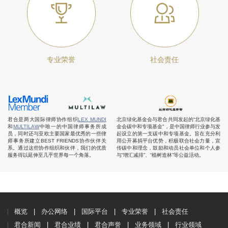
专业荣誉
社会责任
君合是两大国际律师协作组织
LEX MUNDI
北京绿化基金会与君合共同发起的“北京绿化基
和
MULTILAW
中唯一的中国律师事务所成
金会碳中和专项基金”，是中国律师行业参与发
员，同时还与亚欧主要国家最优秀的一些律
起设立的第一支碳中和专项基金。旨在充分利
师事务所建立BEST FRIENDS协作伙伴关
用公开募捐平台优势，积极联合社会力量，宣
系。通过这些协作组织和伙伴，我们的优质
传碳中和理念，鼓励和动员社会单位和个人参
服务得以延伸至几乎世界每一个角落。
与“增汇减排”、“植树造林”等公益活动。
概览
办公网络
国际平台
专业荣誉
社会责任
君合新闻
君合业绩
君合声誉
业务领域
行业领域