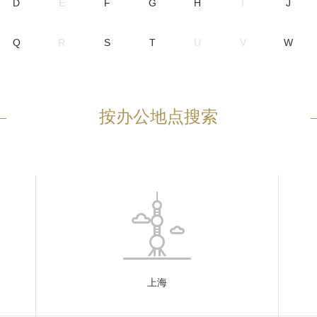
D
E
F
G
H
I
J
Q
R
S
T
U
V
W
按办公地点搜索
上海