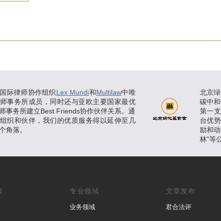
国际律师协作组织
Lex Mundi
和
Multilaw
中唯
北京绿
师事务所成员，同时还与亚欧主要国家最优
碳中和
事务所建立Best Friends协作伙伴关系。通
第一
组织和伙伴，我们的优质服务得以延伸至几
台优
个角落。
励和动
林”等
绩
专业领域
文章发布
业务领域
君合法评