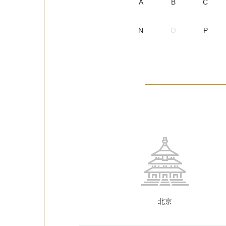
A
B
C
N
O
P
北京