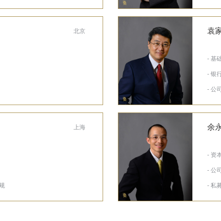
袁
北京
- 
- 银
- 
余
上海
- 资
- 
规
- 