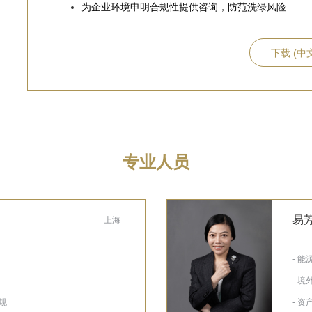
为企业环境申明合规性提供咨询，防范洗绿风险
下载 (中
专业人员
易
上海
- 
- 境
规
- 