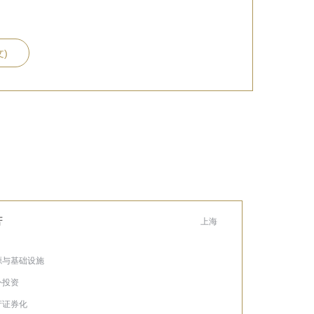
文)
芳
上海
能源与基础设施
外投资
资产证券化