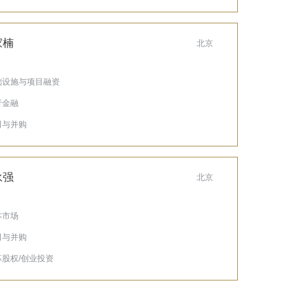
家楠
北京
基础设施与项目融资
行金融
公司与并购
永强
北京
本市场
公司与并购
私募股权/创业投资