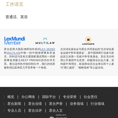
工作语言
普通话、英语
君合是两大国际律师协作组织
LEX MUNDI
北京绿化基金会与君合共同发起的“北京绿化基
和
MULTILAW
中唯一的中国律师事务所成
金会碳中和专项基金”，是中国律师行业参与发
员，同时还与亚欧主要国家最优秀的一些律
起设立的第一支碳中和专项基金。旨在充分利
师事务所建立BEST FRIENDS协作伙伴关
用公开募捐平台优势，积极联合社会力量，宣
系。通过这些协作组织和伙伴，我们的优质
传碳中和理念，鼓励和动员社会单位和个人参
服务得以延伸至几乎世界每一个角落。
与“增汇减排”、“植树造林”等公益活动。
概览
办公网络
国际平台
专业荣誉
社会责任
君合新闻
君合业绩
君合声誉
业务领域
行业领域
专业人员
君合法评
君合人文