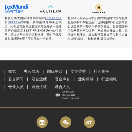
君合是两大国际律师协作组织
LEX MUNDI
北京绿化基金会与君合共同发起的“北京绿化基
和
MULTILAW
中唯一的中国律师事务所成
金会碳中和专项基金”，是中国律师行业参与发
员，同时还与亚欧主要国家最优秀的一些律
起设立的第一支碳中和专项基金。旨在充分利
师事务所建立BEST FRIENDS协作伙伴关
用公开募捐平台优势，积极联合社会力量，宣
系。通过这些协作组织和伙伴，我们的优质
传碳中和理念，鼓励和动员社会单位和个人参
服务得以延伸至几乎世界每一个角落。
与“增汇减排”、“植树造林”等公益活动。
概览
办公网络
国际平台
专业荣誉
社会责任
君合新闻
君合业绩
君合声誉
业务领域
行业领域
专业人员
君合法评
君合人文