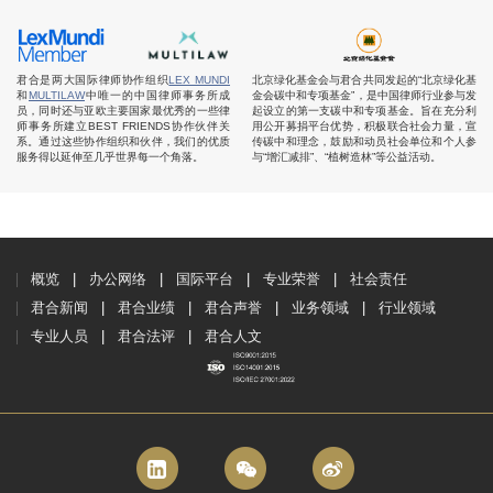
君合是两大国际律师协作组织
LEX MUNDI
北京绿化基金会与君合共同发起的“北京绿化基
和
MULTILAW
中唯一的中国律师事务所成
金会碳中和专项基金”，是中国律师行业参与发
员，同时还与亚欧主要国家最优秀的一些律
起设立的第一支碳中和专项基金。旨在充分利
师事务所建立BEST FRIENDS协作伙伴关
用公开募捐平台优势，积极联合社会力量，宣
系。通过这些协作组织和伙伴，我们的优质
传碳中和理念，鼓励和动员社会单位和个人参
服务得以延伸至几乎世界每一个角落。
与“增汇减排”、“植树造林”等公益活动。
概览
办公网络
国际平台
专业荣誉
社会责任
君合新闻
君合业绩
君合声誉
业务领域
行业领域
专业人员
君合法评
君合人文