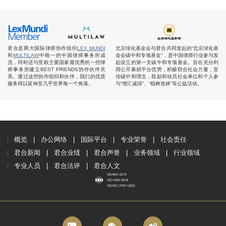
君合是两大国际律师协作组织
LEX MUNDI
北京绿化基金会与君合共同发起的“北京绿化基
和
MULTILAW
中唯一的中国律师事务所成
金会碳中和专项基金”，是中国律师行业参与发
员，同时还与亚欧主要国家最优秀的一些律
起设立的第一支碳中和专项基金。旨在充分利
师事务所建立BEST FRIENDS协作伙伴关
用公开募捐平台优势，积极联合社会力量，宣
系。通过这些协作组织和伙伴，我们的优质
传碳中和理念，鼓励和动员社会单位和个人参
服务得以延伸至几乎世界每一个角落。
与“增汇减排”、“植树造林”等公益活动。
概览
办公网络
国际平台
专业荣誉
社会责任
君合新闻
君合业绩
君合声誉
业务领域
行业领域
专业人员
君合法评
君合人文