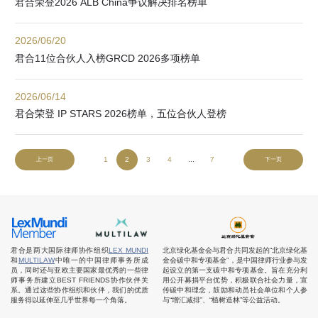
君合荣登2026 ALB China争议解决排名榜单
2026/06/20
君合11位合伙人入榜GRCD 2026多项榜单
2026/06/14
君合荣登 IP STARS 2026榜单，五位合伙人登榜
1
2
3
4
...
7
上一页
下一页
君合是两大国际律师协作组织
LEX MUNDI
北京绿化基金会与君合共同发起的“北京绿化基
和
MULTILAW
中唯一的中国律师事务所成
金会碳中和专项基金”，是中国律师行业参与发
员，同时还与亚欧主要国家最优秀的一些律
起设立的第一支碳中和专项基金。旨在充分利
师事务所建立BEST FRIENDS协作伙伴关
用公开募捐平台优势，积极联合社会力量，宣
系。通过这些协作组织和伙伴，我们的优质
传碳中和理念，鼓励和动员社会单位和个人参
服务得以延伸至几乎世界每一个角落。
与“增汇减排”、“植树造林”等公益活动。