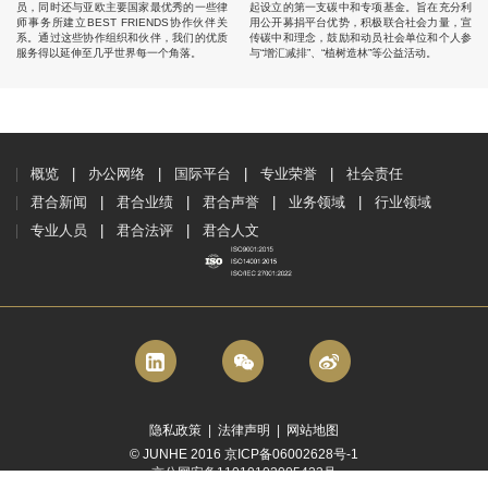
员，同时还与亚欧主要国家最优秀的一些律
起设立的第一支碳中和专项基金。旨在充分利
师事务所建立BEST FRIENDS协作伙伴关
用公开募捐平台优势，积极联合社会力量，宣
系。通过这些协作组织和伙伴，我们的优质
传碳中和理念，鼓励和动员社会单位和个人参
服务得以延伸至几乎世界每一个角落。
与“增汇减排”、“植树造林”等公益活动。
概览
办公网络
国际平台
专业荣誉
社会责任
君合新闻
君合业绩
君合声誉
业务领域
行业领域
专业人员
君合法评
君合人文
隐私政策
|
法律声明
|
网站地图
© JUNHE 2016 京ICP备06002628号-1
京公网安备11010102005423号