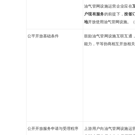
油气管网设施运营企业应在
户现有服务
的前提下，
按签
地
开放使用油气管网设施。（
公平开放基础条件
鼓励油气管网设施互联互通
能力，平等协商相互开放相关
公开开放服务申请与受理程序
上游用户向油气管网设施运