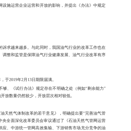
网设施运营企业运营和开放的影响，并提出《办法》中规定
的诉求越来越多。与此同时，我国油气行业的改革工作也在
、调整和监管是保障油气行业健康发展、油气行业改革有序
于2019年2月13日期限届满。
够、《试行办法》规定存在不明确之处（例如“剩余能力”
施开放数量仍然较少，开放层次相对较低。
石油天然气体制改革的若干意见》，明确提出要“完善油气管
，中央全面深化改革委员会审议通过了《石油天然气管网运营
供应、中游统一管网高效集输、下游销售市场充分竞争的油