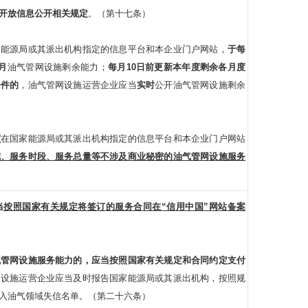
开放信息公开相关规定
。（第十七条）
家能源局或其派出机构指定的信息平台和本企业门户网站，
于每
月
油气管网设施剩余能力；
每月10日前更新本年度剩余各月度
条件的
，油气管网设施运营企业应当
实时
公开油气管网设施剩余
度
在国家能源局或其派出机构指定的信息平台和本企业门户网站
施、服务时段、服务总量等不涉及商业秘密的油气管网设施服务
当
按照国家有关规定将签订的服务合同在“信用中国”网站备案
气管网设施服务能力的，应当按照国家有关规定和合同约定支付
网设施运营企业应当及时报告国家能源局或其派出机构，按照规
入油气领域失信名单。（第二十六条）