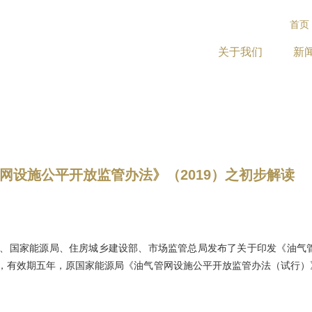
首页
关于我们
新
网设施公平开放监管办法》（2019）之初步解读
委”）、国家能源局、住房城乡建设部、市场监管总局发布了关于印发《油气
施，有效期五年，原国家能源局《油气管网设施公平开放监管办法（试行）》（