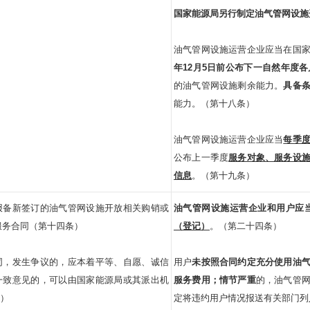
国家能源局另行制定油气管网设施
油气管网设施运营企业应当在国
年12月5日前公布下一自然年度各
的油气管网设施剩余能力。
具备
能力。（第十八条）
油气管网设施运营企业应当
每季
公布上一季度
服务对象、服务设
信息
。（第十九条）
报备新签订的油气管网设施开放相关购销或
油气管网设施运营企业和用户应
等服务合同（第十四条）
（登记）
。（第二十四条）
同，发生争议的，应本着平等、自愿、诚信
用户
未按照合同约定充分使用油
一致意见的，可以由国家能源局或其派出机
服务
费用；情节严重
的，油气管
）
定将违约用户情况报送有关部门列