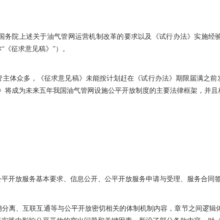
务院上述关于油气管网运营机制改革的要求以及《试行办法》实施经验，
“《征求意见稿》”）。
管主体众多，《征求意见稿》未能按计划赶在《试行办法》期限届满之前
《办法》将成为未来五年我国油气管网设施公平开放制度的主要法律框架，并
平开放服务基本要求、信息公开、公平开放服务申请与受理、服务合同签
销分离、互联互通等与公平开放密切相关的体制机制内容，章节之间逻辑体