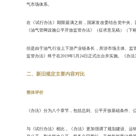
气市场体系。
在《试行办法》期限届满之前，国家发改委结合党中央、国
《油气管网设施公平开放监管办法》（征求意见稿）（下称
但是由于油气行业上下游产业链条长，所涉市场主体、监
监管办法》终于在2019年5月24日正式出台并实施。
二、新旧规定主要内容对比
整体评价
《办法》分为八个章节，包括总则、公平开放基础条件、公
与《试行办法》相比，《办法》更加强调了规划建设、运