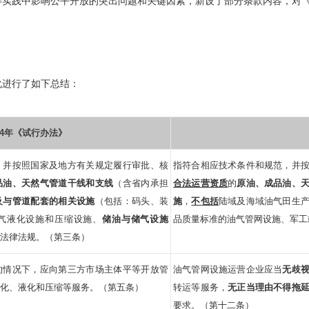
等实践中影响公平开放的突出问题和关键因素，新设了部分条款内容，对
化进行了如下总结：
14年《试行办法》
，并按照国家及地方有关规定履行审批、核
指符合相应技术条件和规范，并
品油、天然气管道干线和支线
（含省内承担
合法运营资质
的
原油、成品油、
及与管道配套的相关设施
（包括：码头、装
施
，
不包括
陆域及海域油气田生
然气液化设施和压缩设施、
储油与储气设施
品质量标准的油气管网设施、军工
关法律法规。（第三条）
的情况下，应向第三方市场主体平等开放管
油气管网设施运营企业应当
无歧
化、液化和压缩等服务。（第五条）
转运等服务，
无正当理由不得拖
要求。（第十二条）