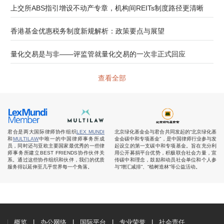
上交所ABS指引增设不动产专章，机构间REITs制度路径更清晰
香港基金优惠税务制度新规解析：政策要点与展望
量化交易是与非——评监管就量化交易的一次非正式回应
查看全部
君合是两大国际律师协作组织
LEX MUNDI
北京绿化基金会与君合共同发起的“北京绿化基
和
MULTILAW
中唯一的中国律师事务所成
金会碳中和专项基金”，是中国律师行业参与发
员，同时还与亚欧主要国家最优秀的一些律
起设立的第一支碳中和专项基金。旨在充分利
师事务所建立BEST FRIENDS协作伙伴关
用公开募捐平台优势，积极联合社会力量，宣
系。通过这些协作组织和伙伴，我们的优质
传碳中和理念，鼓励和动员社会单位和个人参
服务得以延伸至几乎世界每一个角落。
与“增汇减排”、“植树造林”等公益活动。
概览
办公网络
国际平台
专业荣誉
社会责任