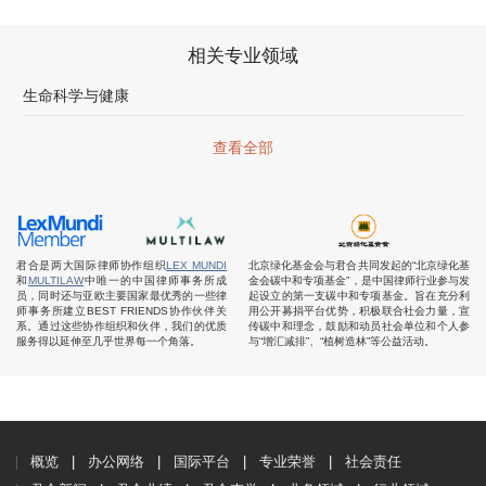
相关专业领域
生命科学与健康
查看全部
君合是两大国际律师协作组织
LEX MUNDI
北京绿化基金会与君合共同发起的“北京绿化基
和
MULTILAW
中唯一的中国律师事务所成
金会碳中和专项基金”，是中国律师行业参与发
员，同时还与亚欧主要国家最优秀的一些律
起设立的第一支碳中和专项基金。旨在充分利
师事务所建立BEST FRIENDS协作伙伴关
用公开募捐平台优势，积极联合社会力量，宣
系。通过这些协作组织和伙伴，我们的优质
传碳中和理念，鼓励和动员社会单位和个人参
服务得以延伸至几乎世界每一个角落。
与“增汇减排”、“植树造林”等公益活动。
概览
办公网络
国际平台
专业荣誉
社会责任