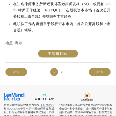
在知名律师事务所新近获得香港律师资格（NQ）或拥有 1-3
年 律师工作经验（1-3 PQE），在股权资本市场（首次公开
募股和上市合规）领域拥有丰富经验；
此职位工作内容侧重于股权资本市场（首次公开募股和上市
合规）领域。
地点:
香港
申请该职位
1
2
上一页
下一页
君合是两大国际律师协作组织
LEX MUNDI
北京绿化基金会与君合共同发起的“北京绿化基
和
MULTILAW
中唯一的中国律师事务所成
金会碳中和专项基金”，是中国律师行业参与发
员，同时还与亚欧主要国家最优秀的一些律
起设立的第一支碳中和专项基金。旨在充分利
师事务所建立BEST FRIENDS协作伙伴关
用公开募捐平台优势，积极联合社会力量，宣