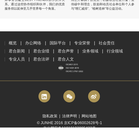
系。通过这些协作组织和伙伴，我们的优质
传碳中和理念，鼓励和动员社会单位和个人参
服务得以延伸至几乎世界每一个角落。
与“增汇减排”、“植树造林”等公益活动。
概览
办公网络
国际平台
专业荣誉
社会责任
君合新闻
君合业绩
君合声誉
业务领域
行业领域
专业人员
君合法评
君合人文
隐私政策
|
法律声明
|
网站地图
© JUNHE 2016 京ICP备06002628号-1
京公网安备11010102005423号