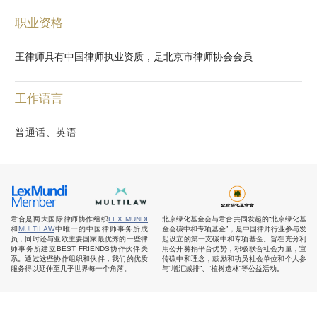
职业资格
王律师具有中国律师执业资质，是北京市律师协会会员
工作语言
普通话、英语
君合是两大国际律师协作组织
LEX MUNDI
北京绿化基金会与君合共同发起的“北京绿化基
和
MULTILAW
中唯一的中国律师事务所成
金会碳中和专项基金”，是中国律师行业参与发
员，同时还与亚欧主要国家最优秀的一些律
起设立的第一支碳中和专项基金。旨在充分利
师事务所建立BEST FRIENDS协作伙伴关
用公开募捐平台优势，积极联合社会力量，宣
系。通过这些协作组织和伙伴，我们的优质
传碳中和理念，鼓励和动员社会单位和个人参
服务得以延伸至几乎世界每一个角落。
与“增汇减排”、“植树造林”等公益活动。