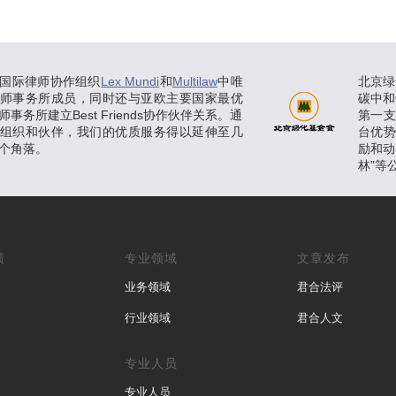
国际律师协作组织
Lex Mundi
和
Multilaw
中唯
北京绿
师事务所成员，同时还与亚欧主要国家最优
碳中和
事务所建立Best Friends协作伙伴关系。通
第一
组织和伙伴，我们的优质服务得以延伸至几
台优
个角落。
励和动
林”等
绩
专业领域
文章发布
业务领域
君合法评
行业领域
君合人文
专业人员
专业人员