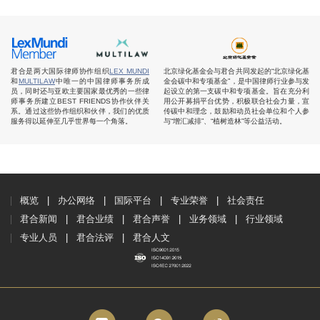
君合是两大国际律师协作组织
LEX MUNDI
北京绿化基金会与君合共同发起的“北京绿化基
和
MULTILAW
中唯一的中国律师事务所成
金会碳中和专项基金”，是中国律师行业参与发
员，同时还与亚欧主要国家最优秀的一些律
起设立的第一支碳中和专项基金。旨在充分利
师事务所建立BEST FRIENDS协作伙伴关
用公开募捐平台优势，积极联合社会力量，宣
系。通过这些协作组织和伙伴，我们的优质
传碳中和理念，鼓励和动员社会单位和个人参
服务得以延伸至几乎世界每一个角落。
与“增汇减排”、“植树造林”等公益活动。
概览
办公网络
国际平台
专业荣誉
社会责任
君合新闻
君合业绩
君合声誉
业务领域
行业领域
专业人员
君合法评
君合人文