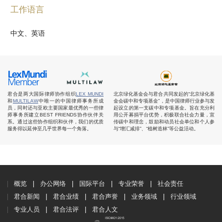
工作语言
中文、英语
君合是两大国际律师协作组织
LEX MUNDI
北京绿化基金会与君合共同发起的“北京绿化基
和
MULTILAW
中唯一的中国律师事务所成
金会碳中和专项基金”，是中国律师行业参与发
员，同时还与亚欧主要国家最优秀的一些律
起设立的第一支碳中和专项基金。旨在充分利
师事务所建立BEST FRIENDS协作伙伴关
用公开募捐平台优势，积极联合社会力量，宣
系。通过这些协作组织和伙伴，我们的优质
传碳中和理念，鼓励和动员社会单位和个人参
服务得以延伸至几乎世界每一个角落。
与“增汇减排”、“植树造林”等公益活动。
概览
办公网络
国际平台
专业荣誉
社会责任
君合新闻
君合业绩
君合声誉
业务领域
行业领域
专业人员
君合法评
君合人文