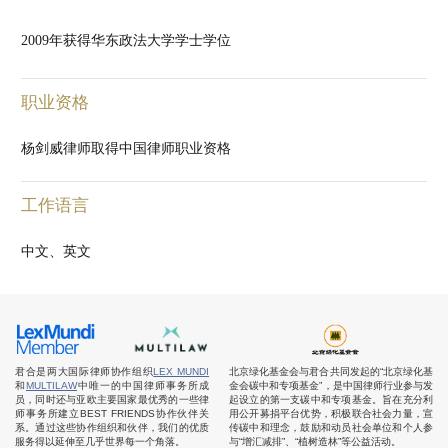
2009年获得华东政法大学学士学位
职业资格
杨剑威律师取得中国律师职业资格
工作语言
中文、英文
君合是两大国际律师协作组织
LEX MUNDI
北京绿化基金会与君合共同发起的“北京绿化基
和
MULTILAW
中唯一的中国律师事务所成
金会碳中和专项基金”，是中国律师行业参与发
员，同时还与亚欧主要国家最优秀的一些律
起设立的第一支碳中和专项基金。旨在充分利
师事务所建立BEST FRIENDS协作伙伴关
用公开募捐平台优势，积极联合社会力量，宣
系。通过这些协作组织和伙伴，我们的优质
传碳中和理念，鼓励和动员社会单位和个人参
服务得以延伸至几乎世界每一个角落。
与“增汇减排”、“植树造林”等公益活动。