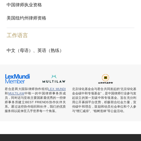
中国律师执业资格
美国纽约州律师资格
工作语言
中文（母语）、英语（熟练）
君合是两大国际律师协作组织
LEX MUNDI
北京绿化基金会与君合共同发起的“北京绿化基
和
MULTILAW
中唯一的中国律师事务所成
金会碳中和专项基金”，是中国律师行业参与发
员，同时还与亚欧主要国家最优秀的一些律
起设立的第一支碳中和专项基金。旨在充分利
师事务所建立BEST FRIENDS协作伙伴关
用公开募捐平台优势，积极联合社会力量，宣
系。通过这些协作组织和伙伴，我们的优质
传碳中和理念，鼓励和动员社会单位和个人参
服务得以延伸至几乎世界每一个角落。
与“增汇减排”、“植树造林”等公益活动。