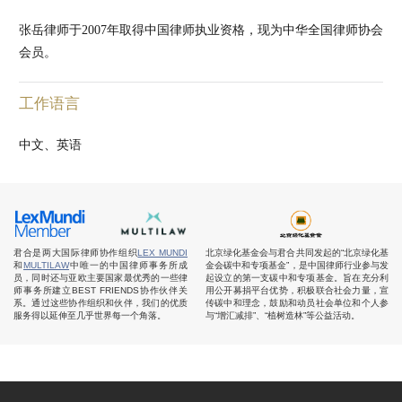
张岳律师于2007年取得中国律师执业资格，现为中华全国律师协会
会员。
工作语言
中文、英语
君合是两大国际律师协作组织
LEX MUNDI
北京绿化基金会与君合共同发起的“北京绿化基
和
MULTILAW
中唯一的中国律师事务所成
金会碳中和专项基金”，是中国律师行业参与发
员，同时还与亚欧主要国家最优秀的一些律
起设立的第一支碳中和专项基金。旨在充分利
师事务所建立BEST FRIENDS协作伙伴关
用公开募捐平台优势，积极联合社会力量，宣
系。通过这些协作组织和伙伴，我们的优质
传碳中和理念，鼓励和动员社会单位和个人参
服务得以延伸至几乎世界每一个角落。
与“增汇减排”、“植树造林”等公益活动。