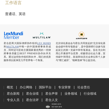
工作语言
普通话、英语
君合是两大国际律师协作组织
LEX MUNDI
北京绿化基金会与君合共同发起的“北京绿化基
和
MULTILAW
中唯一的中国律师事务所成
金会碳中和专项基金”，是中国律师行业参与发
员，同时还与亚欧主要国家最优秀的一些律
起设立的第一支碳中和专项基金。旨在充分利
师事务所建立BEST FRIENDS协作伙伴关
用公开募捐平台优势，积极联合社会力量，宣
系。通过这些协作组织和伙伴，我们的优质
传碳中和理念，鼓励和动员社会单位和个人参
服务得以延伸至几乎世界每一个角落。
与“增汇减排”、“植树造林”等公益活动。
概览
办公网络
国际平台
专业荣誉
社会责任
君合新闻
君合业绩
君合声誉
业务领域
行业领域
专业人员
君合法评
君合人文