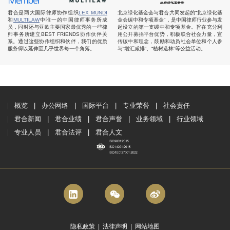
君合是两大国际律师协作组织
LEX MUNDI
北京绿化基金会与君合共同发起的“北京绿化基
和
MULTILAW
中唯一的中国律师事务所成
金会碳中和专项基金”，是中国律师行业参与发
员，同时还与亚欧主要国家最优秀的一些律
起设立的第一支碳中和专项基金。旨在充分利
师事务所建立BEST FRIENDS协作伙伴关
用公开募捐平台优势，积极联合社会力量，宣
系。通过这些协作组织和伙伴，我们的优质
传碳中和理念，鼓励和动员社会单位和个人参
服务得以延伸至几乎世界每一个角落。
与“增汇减排”、“植树造林”等公益活动。
概览
办公网络
国际平台
专业荣誉
社会责任
君合新闻
君合业绩
君合声誉
业务领域
行业领域
专业人员
君合法评
君合人文
隐私政策
|
法律声明
|
网站地图