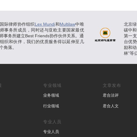
国际律师协作组织
Lex Mundi
和
Multilaw
中唯
北京绿
师事务所成员，同时还与亚欧主要国家最优
碳中和
事务所建立Best Friends协作伙伴关系。通
第一
组织和伙伴，我们的优质服务得以延伸至几
台优
个角落。
励和动
林”等
绩
专业领域
文章发布
业务领域
君合法评
行业领域
君合人文
专业人员
专业人员