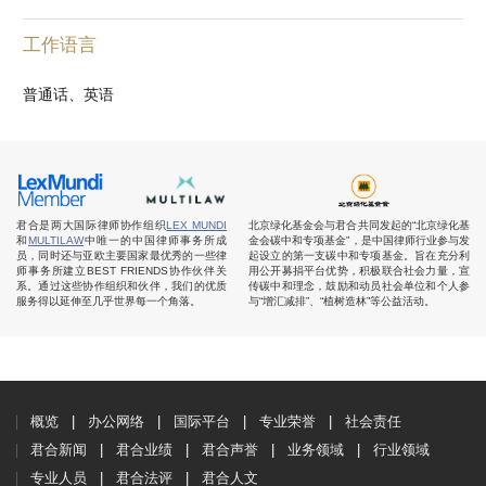
工作语言
普通话、英语
君合是两大国际律师协作组织
LEX MUNDI
北京绿化基金会与君合共同发起的“北京绿化基
和
MULTILAW
中唯一的中国律师事务所成
金会碳中和专项基金”，是中国律师行业参与发
员，同时还与亚欧主要国家最优秀的一些律
起设立的第一支碳中和专项基金。旨在充分利
师事务所建立BEST FRIENDS协作伙伴关
用公开募捐平台优势，积极联合社会力量，宣
系。通过这些协作组织和伙伴，我们的优质
传碳中和理念，鼓励和动员社会单位和个人参
服务得以延伸至几乎世界每一个角落。
与“增汇减排”、“植树造林”等公益活动。
概览
办公网络
国际平台
专业荣誉
社会责任
君合新闻
君合业绩
君合声誉
业务领域
行业领域
专业人员
君合法评
君合人文