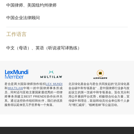
中国律师、美国纽约州律师
中国企业法律顾问
工作语言
中文（母语）、英语（听说读写译熟练）
君合是两大国际律师协作组织
LEX MUNDI
北京绿化基金会与君合共同发起的“北京绿化基
和
MULTILAW
中唯一的中国律师事务所成
金会碳中和专项基金”，是中国律师行业参与发
员，同时还与亚欧主要国家最优秀的一些律
起设立的第一支碳中和专项基金。旨在充分利
师事务所建立BEST FRIENDS协作伙伴关
用公开募捐平台优势，积极联合社会力量，宣
系。通过这些协作组织和伙伴，我们的优质
传碳中和理念，鼓励和动员社会单位和个人参
服务得以延伸至几乎世界每一个角落。
与“增汇减排”、“植树造林”等公益活动。