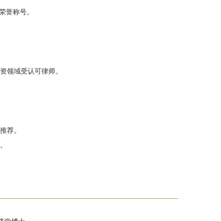
”荣誉称号。
险投资领域受认可律师。
。
。
度推荐。
师。
。