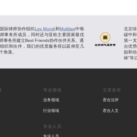
国际律师协作组织
Lex Mundi
和
Multilaw
中唯
北京绿
师事务所成员，同时还与亚欧主要国家最优
碳中和
事务所建立Best Friends协作伙伴关系。通
第一
组织和伙伴，我们的优质服务得以延伸至几
台优
个角落。
励和动
林”等
绩
专业领域
文章发布
业务领域
君合法评
行业领域
君合人文
专业人员
专业人员