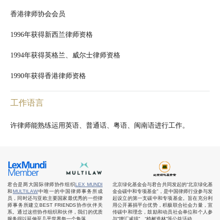
香港律师协会会员
1996年获得新西兰律师资格
1994年获得英格兰、威尔士律师资格
1990年获得香港律师资格
工作语言
许律师能熟练运用英语、普通话、粤语、闽南语进行工作。
君合是两大国际律师协作组织
LEX MUNDI
北京绿化基金会与君合共同发起的“北京绿化基
和
MULTILAW
中唯一的中国律师事务所成
金会碳中和专项基金”，是中国律师行业参与发
员，同时还与亚欧主要国家最优秀的一些律
起设立的第一支碳中和专项基金。旨在充分利
师事务所建立BEST FRIENDS协作伙伴关
用公开募捐平台优势，积极联合社会力量，宣
系。通过这些协作组织和伙伴，我们的优质
传碳中和理念，鼓励和动员社会单位和个人参
服务得以延伸至几乎世界每一个角落。
与“增汇减排”、“植树造林”等公益活动。