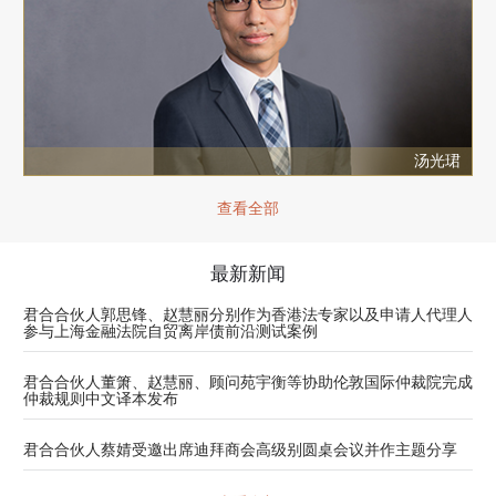
汤光珺
查看全部
最新新闻
君合合伙人郭思锋、赵慧丽分别作为香港法专家以及申请人代理人
参与上海金融法院自贸离岸债前沿测试案例
君合合伙人董箫、赵慧丽、顾问苑宇衡等协助伦敦国际仲裁院完成
仲裁规则中文译本发布
君合合伙人蔡婧受邀出席迪拜商会高级别圆桌会议并作主题分享