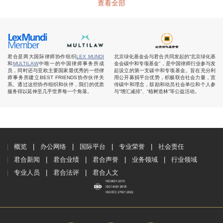
查看全部
君合是两大国际律师协作组织
LEX MUNDI
北京绿化基金会与君合共同发起的“北京绿化基
和
MULTILAW
中唯一的中国律师事务所成
金会碳中和专项基金”，是中国律师行业参与发
员，同时还与亚欧主要国家最优秀的一些律
起设立的第一支碳中和专项基金。旨在充分利
师事务所建立BEST FRIENDS协作伙伴关
用公开募捐平台优势，积极联合社会力量，宣
系。通过这些协作组织和伙伴，我们的优质
传碳中和理念，鼓励和动员社会单位和个人参
服务得以延伸至几乎世界每一个角落。
与“增汇减排”、“植树造林”等公益活动。
概览
办公网络
国际平台
专业荣誉
社会责任
君合新闻
君合业绩
君合声誉
业务领域
行业领域
专业人员
君合法评
君合人文