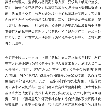
募基金管理人，监管机构将提高引导力度，要求其主动完成整改。
同时，监管机构还将强化对私募证券基金交易行为的监测与监管力
度，防范异常交易。涉及资金跨境业务的私募基金管理人，预计将
面临更为严格的资金跨境流动审查。其次，对于涉及违规募集、侵
占挪用、自融自用、利益输送、资金违法跨境流动以及参与非法集
资等行为的私募基金管理人，监管机构将予以严厉打击，并加重处
罚力度。对于存在重大违法违规行为的私募基金管理人，监管机构
将予以注销。
在监管手段上，一方面，《指导意见》提出建立黑名单制度，对存
在重大违法违规行为的私募基金管理人及其出资人、从业人员予以
公开曝光。同时，《指导意见》首次设立了私募基金领域的“吹哨
人”制度，将为“吹哨人”设置举报通道并完善配套措施，从而形成
更强的内部合规约束。此外，在多部门协同执法方面，《指导意
见》要求公安机关与证监部门建立联合挂牌督办制度，加大对私募
基金重大违法犯罪行为的打击力度，实现“先行政后刑事”的全面追
责；同时，《指导意见》还要求社会治安综合治理体系发挥网格化
管理作用，对逃避金融监管、违法违规从事私募基金业务的机构和