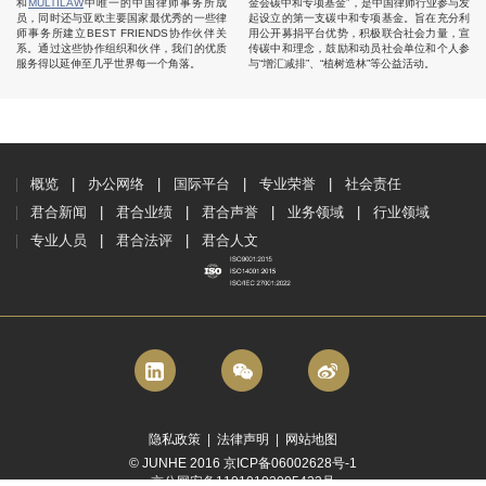
和
MULTILAW
中唯一的中国律师事务所成
金会碳中和专项基金”，是中国律师行业参与发
员，同时还与亚欧主要国家最优秀的一些律
起设立的第一支碳中和专项基金。旨在充分利
师事务所建立BEST FRIENDS协作伙伴关
用公开募捐平台优势，积极联合社会力量，宣
系。通过这些协作组织和伙伴，我们的优质
传碳中和理念，鼓励和动员社会单位和个人参
服务得以延伸至几乎世界每一个角落。
与“增汇减排”、“植树造林”等公益活动。
概览
办公网络
国际平台
专业荣誉
社会责任
君合新闻
君合业绩
君合声誉
业务领域
行业领域
专业人员
君合法评
君合人文
隐私政策
|
法律声明
|
网站地图
© JUNHE 2016 京ICP备06002628号-1
京公网安备11010102005423号