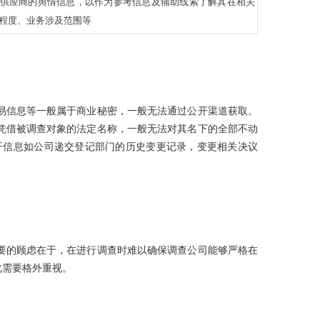
供应商的舆情信息，以作为参考信息及辅助线索了解其在相关
程度、业务涉及范围等
易信息等一般属于商业秘密，一般无法通过公开渠道获取。
凭借被调查对象的法定名称，一般无法对其名下的全部不动
开信息如公司递交登记部门的历史变更记录，变更相关决议
要的顾虑在于，在进行调查时难以确保调查公司能够严格在
此需要格外重视。