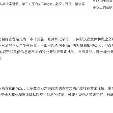
可以用于获取
各类搜索引擎、第三方平台如Google，必应，百度，微信等
市场上的活跃
（包括管理层报表、审计报告、账簿和记录等）、内部决议文件和商业交
查对象的不动产坐落位置，一般可以查询不动产的权属和抵押状况，但仅
他资产和负债信息也不易通过公开途径查询找到。虽有前述，部分非公
阅。
应商背景的情况，但多数企业对待此类调查方式的态度往往非常谨慎。主
侵犯他人商业秘密或隐私以获得信息的情况，可能为委托方带来责任，对
？