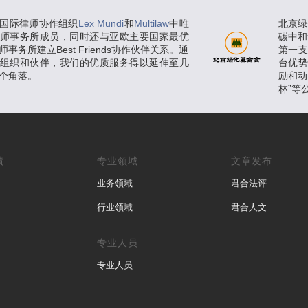
国际律师协作组织
Lex Mundi
和
Multilaw
中唯
北京绿
师事务所成员，同时还与亚欧主要国家最优
碳中和
事务所建立Best Friends协作伙伴关系。通
第一
组织和伙伴，我们的优质服务得以延伸至几
台优
个角落。
励和动
林”等
绩
专业领域
文章发布
业务领域
君合法评
行业领域
君合人文
专业人员
专业人员