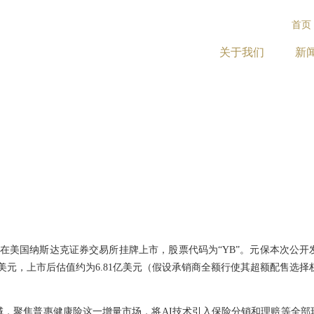
首页
关于我们
新
正式在美国纳斯达克证券交易所挂牌上市，股票代码为“YB”。元保本次公开
0万美元，上市后估值约为6.81亿美元（假设承销商全额行使其超额配售选择
领域，聚焦普惠健康险这一增量市场，将AI技术引入保险分销和理赔等全