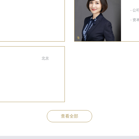
- 
- 资
北京
查看全部