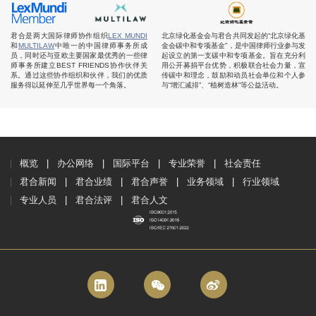
君合是两大国际律师协作组织
LEX MUNDI
北京绿化基金会与君合共同发起的“北京绿化基
和
MULTILAW
中唯一的中国律师事务所成
金会碳中和专项基金”，是中国律师行业参与发
员，同时还与亚欧主要国家最优秀的一些律
起设立的第一支碳中和专项基金。旨在充分利
师事务所建立BEST FRIENDS协作伙伴关
用公开募捐平台优势，积极联合社会力量，宣
系。通过这些协作组织和伙伴，我们的优质
传碳中和理念，鼓励和动员社会单位和个人参
服务得以延伸至几乎世界每一个角落。
与“增汇减排”、“植树造林”等公益活动。
概览
办公网络
国际平台
专业荣誉
社会责任
君合新闻
君合业绩
君合声誉
业务领域
行业领域
专业人员
君合法评
君合人文